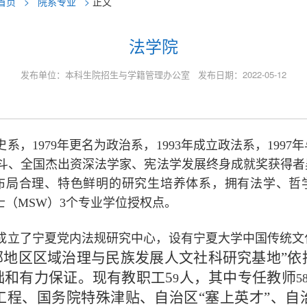
首页
>
院系专业
>
正文
法学院
发布单位：本科生院招生与学籍管理办公室 发布日期：2022-05-12
系，1979年更名为政治系，1993年成立政法系，1997
学泰斗、全国杰出资深法学家、宪法学发展终身成就奖获得
布局合理、特色鲜明的研究生培养体系，拥有法学、哲
士（MSW）3个专业学位授权点。
成立了宁夏党内法规研究中心，设有宁夏大学中国传统文
部地区区域治理与民族发展人文社科研究基地”
础和有力保证。现有教职工5
人，其中专任教师
9
5
工程、国务院特殊津贴、自治区“塞上英才”、自