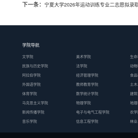
下一条：
宁夏大学2026年运动训练专业二志愿拟录
学院导航
文学院
美术学院
生命
民族与历史学院
法学院
动物
阿拉伯学院
经济管理学院
食品
外国语学院
教师教育学院
土木
体育学院
数学统计学院
建筑
马克思主义学院
物理学院
地理
新闻传播学院
电子与电气工程学院
农学
音乐学院
信息工程学院
林业