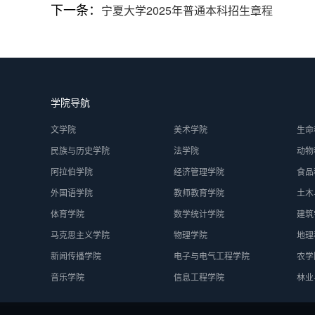
下一条：
宁夏大学2025年普通本科招生章程
学院导航
文学院
美术学院
生命
民族与历史学院
法学院
动物
阿拉伯学院
经济管理学院
食品
外国语学院
教师教育学院
土木
体育学院
数学统计学院
建筑
马克思主义学院
物理学院
地理
新闻传播学院
电子与电气工程学院
农学
音乐学院
信息工程学院
林业