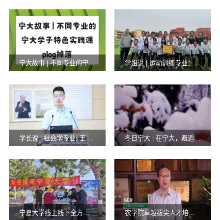
宁大故事 | 不同专业的宁大学子特色实践课plog掉落
学姐说 | 运动训练专业：张佳——诗酒趁年华，在汗与泪的碰撞中奋勇直前
学长说 | 社会学专业: 王泽达——勤勉笃行，似崖上青松迎风雪却坚韧不拔
冬日宁大 | 在宁大，邂逅美丽的冬日——致每位追梦少年人
宁夏大学线上线下全方位开展招生宣传咨询服务工作
农学院卓越拔尖人才培养计划招生宣讲会