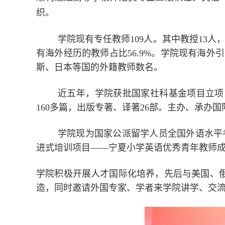
织。
学院现有专任教师
109
人。其中
教授
13
人
有
海外经历的教师占比
56.9%
。学院现
有海外引
斯、日本等国的外籍教师数名。
近五年，学院获批国家社科基金项目立项
160
多篇，出版专著、译著
26
部。主办、承办国
学院现为国家公派留学人员全国外语水平
进式培训项目——宁夏小学英语优秀青年教师成
学院积极开展人才国际化培养，先后与美国、
造，同时邀请外国专家、学者来学院讲学、交