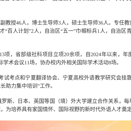
，副教授
46
人，
博士生导师
3
人，硕士生导师
36
人。
专任教
才“百人计划”
2
人，自治区“五一”巾帼标兵
1
人，自治区
13
项，省部级社科项目立项
20
余项，自
2024
年以来，年
际学术会议
11
场，协办校内外相关国际学术活动
8
场。
考试考点和宁夏翻译协会、宁夏高校外语教学研究会挂靠
长助力集中培训”工作。
俄罗斯、日本、英国等国（境）外大学建立合作关系，每
流，为培养具有家国情怀、国际视野的新时代外语人才奠