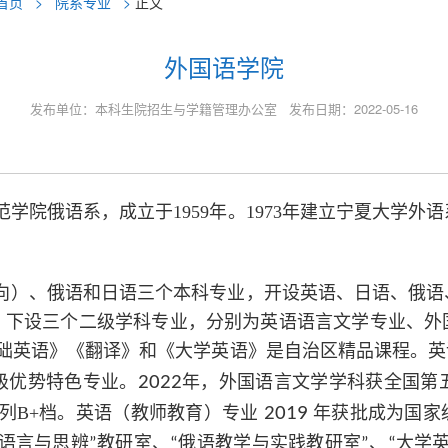
首页
>
院系专业
>
正文
外国语学院
发布单位：本科生院招生与学籍管理办公室 发布日期：2022-05-16
院俄语系，成立于1959年。1973年建立宁夏大学外语
向）、俄语和日语三个本科专业，开设英语、日语、俄语
，下设三个二级学科专业，分别为英语语言文学专业、外
础英语》《翻译》和《大学英语》是自治区精品课程。英
级优势特色专业。
2022
年，外国语言文学学科获全国第
列
B+
档。
英语（教师教育）专业
2019
年
获批成为国家
语言与思辨
教研室、
俄语教学与实践教研室
、
大学
”
“
”
“